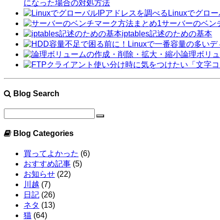
になった場合の対処方法
Linuxでグロ
サーバーのベン
iptables記述のための基本
論理ボリュ
Blog Search
Blog Categories
買ってよかった
(6)
おすすめ記事
(5)
お知らせ
(22)
川越
(7)
日記
(26)
ネタ
(13)
猫
(64)