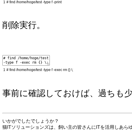
1
# find /home/hoge/test -type f -print
削除実行。
1
# find /home/hoge/test -type f -exec rm {} \;
事前に確認しておけば、過ちも
いかがでしたでしょうか？
猫ITソリューションズは、飼い主の皆さんにITを活用しあ