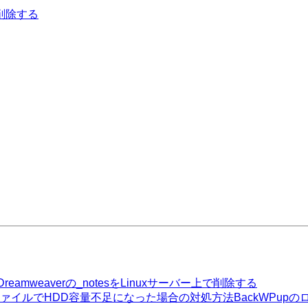
Dreamweaverの_notesをLinuxサーバー上で削除する
BackWPu